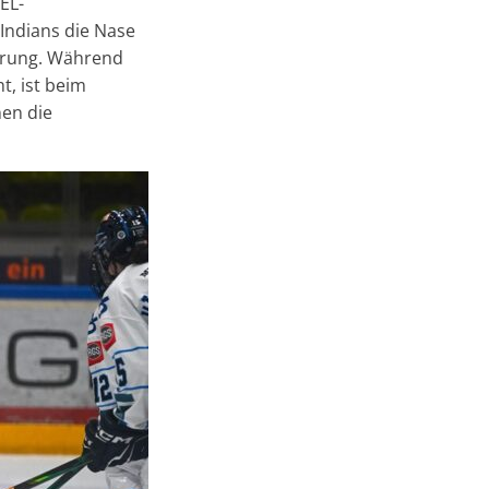
EL-
 Indians die Nase
gerung. Während
t, ist beim
en die