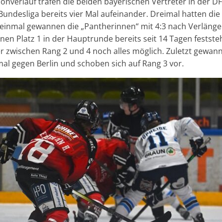
sonverlauf trafen die beiden bayerischen Vertreter in der DF
undesliga bereits vier Mal aufeinander. Dreimal hatten die
), einmal gewannen die „Pantherinnen“ mit 4:3 nach Verlän
nen Platz 1 in der Hauptrunde bereits seit 14 Tagen feststeh
zwischen Rang 2 und 4 noch alles möglich. Zuletzt gewann
l gegen Berlin und schoben sich auf Rang 3 vor.