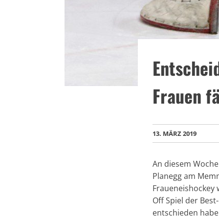
Entschei
Frauen f
13. MÄRZ 2019
An diesem Wochen
Planegg am Memmi
Fraueneishockey w
Off Spiel der Bes
entschieden habe