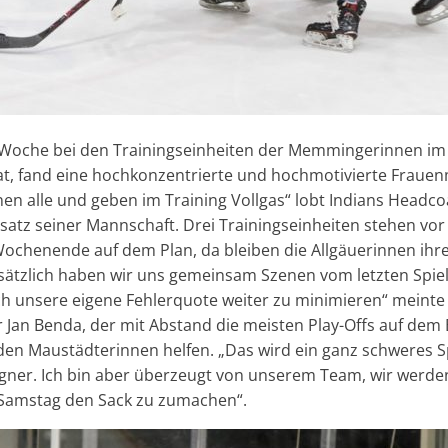
 Woche bei den Trainingseinheiten der Memmingerinnen im 
t, fand eine hochkonzentrierte und hochmotivierte Frauen
en alle und geben im Training Vollgas“ lobt Indians Headc
satz seiner Mannschaft. Drei Trainingseinheiten stehen vo
ochenende auf dem Plan, da bleiben die Allgäuerinnen ihr
sätzlich haben wir uns gemeinsam Szenen vom letzten Spie
h unsere eigene Fehlerquote weiter zu minimieren“ meinte
 Jan Benda, der mit Abstand die meisten Play-Offs auf dem B
den Maustädterinnen helfen. „Das wird ein ganz schweres S
egner. Ich bin aber überzeugt von unserem Team, wir werden
Samstag den Sack zu zumachen“.