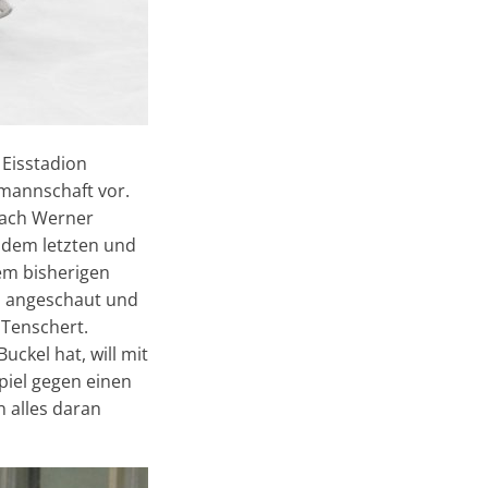
Eisstadion
mannschaft vor.
oach Werner
r dem letzten und
em bisherigen
l angeschaut und
 Tenschert.
uckel hat, will mit
piel gegen einen
 alles daran