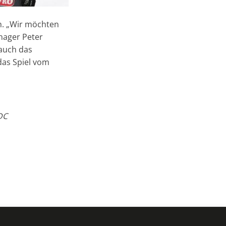
n. „Wir möchten
nager Peter
 auch das
as Spiel vom
DC