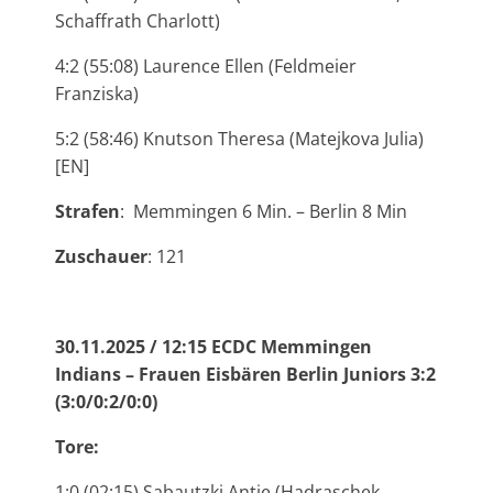
Schaffrath Charlott)
4:2 (55:08) Laurence Ellen (Feldmeier
Franziska)
5:2 (58:46) Knutson Theresa (Matejkova Julia)
[EN]
Strafen
: Memmingen 6 Min. – Berlin 8 Min
Zuschauer
: 121
30.11.2025 / 12:15 ECDC Memmingen
Indians – Frauen Eisbären Berlin Juniors 3:2
(3:0/0:2/0:0)
Tore:
1:0 (02:15) Sabautzki Antje (Hadraschek