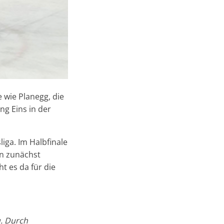
e wie Planegg, die
ng Eins in der
ga. Im Halbfinale
en zunächst
 es da für die
u. Durch