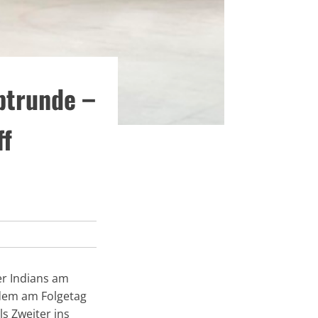
ptrunde –
f
r Indians am
hdem am Folgetag
s Zweiter ins