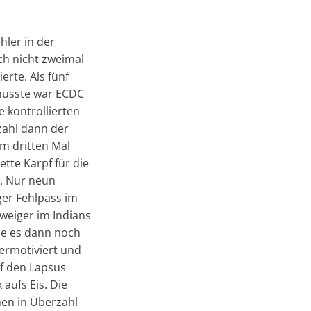
hler in der
ch nicht zweimal
erte. Als fünf
 musste war ECDC
e kontrollierten
rzahl dann der
um dritten Mal
tte Karpf für die
. Nur neun
er Fehlpass im
hweiger im Indians
rde es dann noch
bermotiviert und
uf den Lapsus
aufs Eis. Die
en in Überzahl