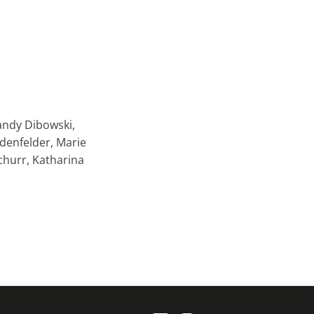
andy Dibowski,
idenfelder, Marie
churr, Katharina