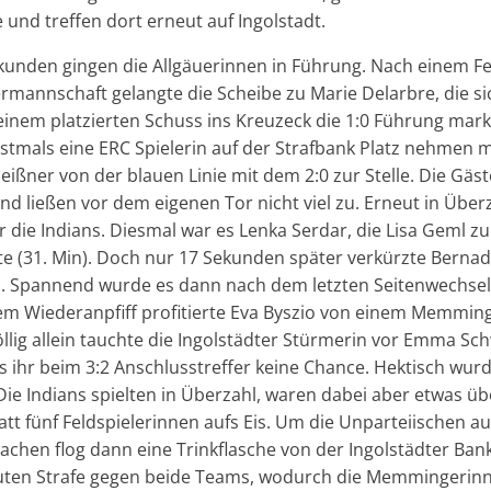
e und treffen dort erneut auf Ingolstadt.
unden gingen die Allgäuerinnen in Führung. Nach einem Fe
ermannschaft gelangte die Scheibe zu Marie Delarbre, die si
 einem platzierten Schuss ins Kreuzeck die 1:0 Führung marki
stmals eine ERC Spielerin auf der Strafbank Platz nehmen
eißner von der blauen Linie mit dem 2:0 zur Stelle. Die Gäst
und ließen vor dem eigenen Tor nicht viel zu. Erneut in Übe
r die Indians. Diesmal war es Lenka Serdar, die Lisa Geml z
 (31. Min). Doch nur 17 Sekunden später verkürzte Bernade
1. Spannend wurde es dann nach dem letzten Seitenwechsel
m Wiederanpfiff profitierte Eva Byszio von einem Memming
öllig allein tauchte die Ingolstädter Stürmerin vor Emma Sc
es ihr beim 3:2 Anschlusstreffer keine Chance. Hektisch wu
 Die Indians spielten in Überzahl, waren dabei aber etwas ü
att fünf Feldspielerinnen aufs Eis. Um die Unparteiischen a
hen flog dann eine Trinkflasche von der Ingolstädter Bank 
nuten Strafe gegen beide Teams, wodurch die Memmingerinn