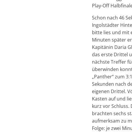
Play-Off Halbfinal
Schon nach 46 Sek
Ingolstädter Hint
bitte lies und mit
Minuten später er
Kapitänin Daria Gl
das erste Drittel 
nächste Treffer fü
überwinden konnte
„Panther“ zum 3:
Sekunden nach de
eigenen Drittel. V
Kasten auf und li
kurz vor Schluss.
brachten sechs st
aufmerksam zu mac
Folge: je zwei Mi