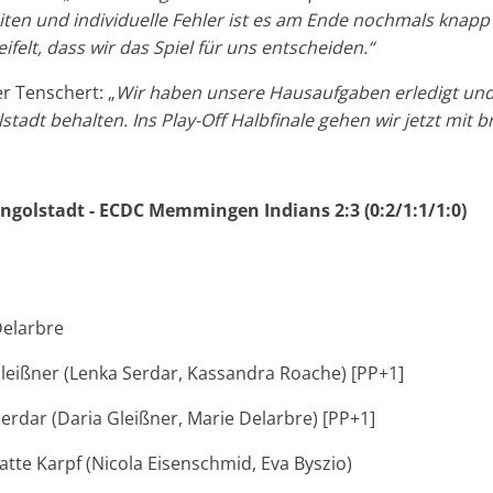
ten und individuelle Fehler ist es am Ende nochmals knap
ifelt, dass wir das Spiel für uns entscheiden.“
 Tenschert: „
Wir haben unsere Hausaufgaben erledigt un
tadt behalten. Ins Play-Off Halbfinale gehen wir jetzt mit br
Ingolstadt - ECDC Memmingen Indians 2:3 (0:2/1:1/1:0)
Delarbre
 Gleißner (Lenka Serdar, Kassandra Roache) [PP+1]
Serdar (Daria Gleißner, Marie Delarbre) [PP+1]
atte Karpf (Nicola Eisenschmid, Eva Byszio)