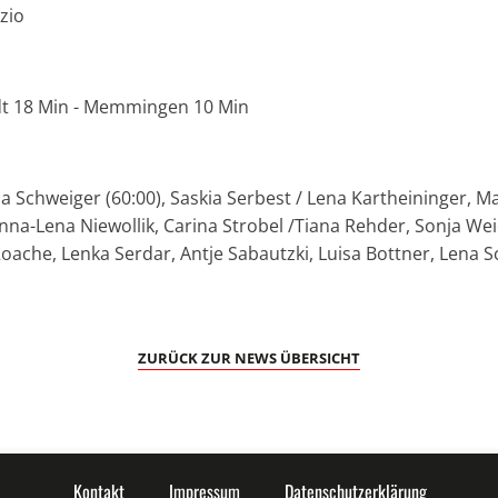
szio
dt 18 Min - Memmingen 10 Min
Schweiger (60:00), Saskia Serbest / Lena Kartheininger, M
Anna-Lena Niewollik, Carina Strobel /Tiana Rehder, Sonja We
Roache, Lenka Serdar, Antje Sabautzki, Luisa Bottner, Lena S
ZURÜCK ZUR NEWS ÜBERSICHT
Kontakt
Impressum
Datenschutzerklärung