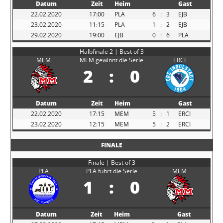
Datum
Zeit
Heim
Gast
22.02.2020
17:00
PLA
6
:
3
EJB
23.02.2020
11:15
PLA
1
:
2
EJB
29.02.2020
19:00
EJB
0
:
6
PLA
Halbfinale 2 | Best of 3
MEM
MEM gewinnt die Serie
ERCI
2
:
0
Datum
Zeit
Heim
Gast
22.02.2020
17:15
MEM
5
:
1
ERCI
23.02.2020
12:15
MEM
5
:
2
ERCI
FINALE
Finale | Best of 3
PLA
PLA führt die Serie
MEM
1
:
0
Datum
Zeit
Heim
Gast