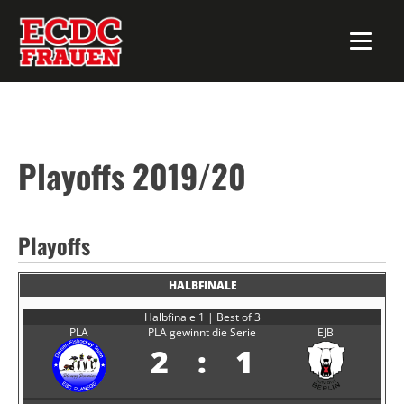
Playoffs 2019/20
Playoffs
HALBFINALE
Halbfinale 1 | Best of 3
PLA
PLA gewinnt die Serie
EJB
2
:
1